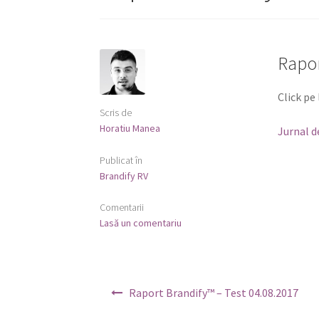
Rapor
Click pe
Scris de
Horatiu Manea
Jurnal d
Publicat în
Brandify RV
Comentarii
Lasă un comentariu
Navigare
Raport Brandify™ – Test 04.08.2017
în