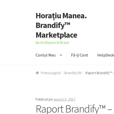
Horațiu Manea.
Sari
Sari
la
la
Brandify™
navigare
conținut
Marketplace
De la Afacere la Brand
Contul Meu
Fă-ți Cont
HelpDes
Prima pagină
Brandify RV
Raport Brandify™ –
Publicat pe
august 5, 2017
Raport Brandify™ –