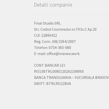
Detalii companie
Final Studio SRL
Str. Codrul Cosminului nr.74 Sc.C Ap.20
CUI: 22890422
Reg. Com: J08/3364/2007
Telefon: 0734-383-080
E-mail: office@manea.work
CONT BANCAR LEI:
RO13BTRL00801202A21089XX
BANCA TRANSILVANIA – SUCURSALA BRASOV
SWIFT: BTRLRO22BVA