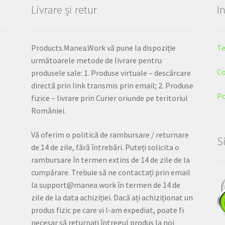
Livrare și retur
I
Products.Manea.Work vă pune la dispoziție
Te
următoarele metode de livrare pentru
Co
produsele sale: 1. Produse virtuale – descărcare
directă prin link transmis prin email; 2. Produse
Po
fizice – livrare prin Curier oriunde pe teritoriul
României.
Vă oferim o politică de rambursare / returnare
S
de 14 de zile, fără întrebări. Puteți solicita o
rambursare în termen extins de 14 de zile de la
cumpărare. Trebuie să ne contactați prin email
la support@manea.work în termen de 14 de
zile de la data achiziției. Dacă ați achiziționat un
produs fizic pe care vi l-am expediat, poate fi
necesar să returnați întregul produs la noi