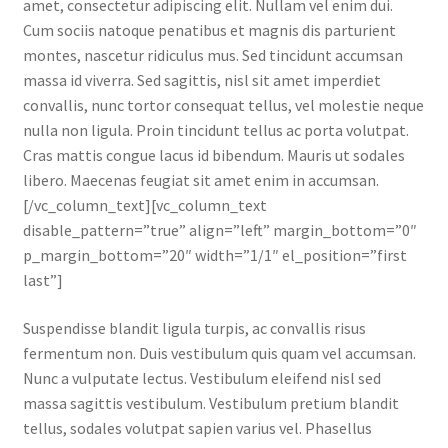
amet, consectetur adipiscing elit. Nullam vel enim dui.
Cum sociis natoque penatibus et magnis dis parturient
montes, nascetur ridiculus mus. Sed tincidunt accumsan
massa id viverra. Sed sagittis, nisl sit amet imperdiet
convallis, nunc tortor consequat tellus, vel molestie neque
nulla non ligula. Proin tincidunt tellus ac porta volutpat.
Cras mattis congue lacus id bibendum. Mauris ut sodales
libero. Maecenas feugiat sit amet enim in accumsan.
[/vc_column_text][vc_column_text
disable_pattern=”true” align=”left” margin_bottom=”0″
p_margin_bottom=”20″ width=”1/1″ el_position=”first
last”]
Suspendisse blandit ligula turpis, ac convallis risus
fermentum non. Duis vestibulum quis quam vel accumsan.
Nunc a vulputate lectus. Vestibulum eleifend nisl sed
massa sagittis vestibulum. Vestibulum pretium blandit
tellus, sodales volutpat sapien varius vel. Phasellus