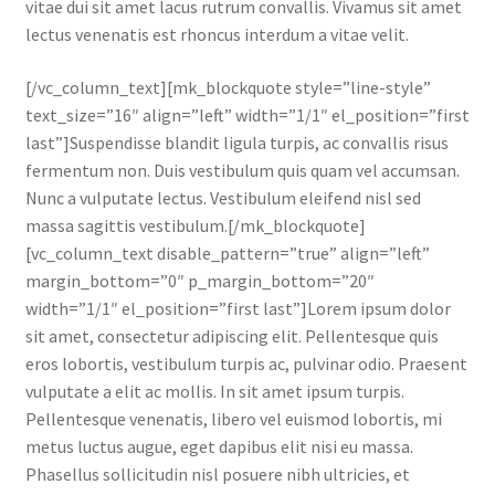
vitae dui sit amet lacus rutrum convallis. Vivamus sit amet
lectus venenatis est rhoncus interdum a vitae velit.
[/vc_column_text][mk_blockquote style=”line-style”
text_size=”16″ align=”left” width=”1/1″ el_position=”first
last”]Suspendisse blandit ligula turpis, ac convallis risus
fermentum non. Duis vestibulum quis quam vel accumsan.
Nunc a vulputate lectus. Vestibulum eleifend nisl sed
massa sagittis vestibulum.[/mk_blockquote]
[vc_column_text disable_pattern=”true” align=”left”
margin_bottom=”0″ p_margin_bottom=”20″
width=”1/1″ el_position=”first last”]Lorem ipsum dolor
sit amet, consectetur adipiscing elit. Pellentesque quis
eros lobortis, vestibulum turpis ac, pulvinar odio. Praesent
vulputate a elit ac mollis. In sit amet ipsum turpis.
Pellentesque venenatis, libero vel euismod lobortis, mi
metus luctus augue, eget dapibus elit nisi eu massa.
Phasellus sollicitudin nisl posuere nibh ultricies, et