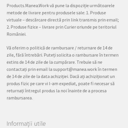
Products.Manea.Work vă pune la dispoziție următoarele
metode de livrare pentru produsele sale: 1. Produse
virtuale – descărcare directă prin link transmis prin email;
2. Produse fizice – livrare prin Curier oriunde pe teritoriul
României.
Vă oferim o politică de rambursare / returnare de 14 de
zile, fără întrebări. Puteți solicita o rambursare în termen
extins de 14 de zile de la cumpărare. Trebuie să ne
contactați prin email la support@manea.work în termen
de 14 de zile de la data achiziției. Dacă ați achiziționat un
produs fizic pe care vi l-am expediat, poate fi necesar să
returnați întregul produs la noi înainte de a procesa
rambursarea.
Informații utile