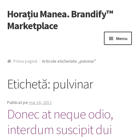
Horațiu Manea. Brandify™
Sari
Sari
la
la
Marketplace
navigare
conținut
Meniu
Contul Meu
Prima pagină
Articole etichetate „pulvinar”
Fă-ți Cont
Etichetă:
pulvinar
HelpDesk
Publicat pe
mai 24, 2013
Donec at neque odio,
interdum suscipit dui