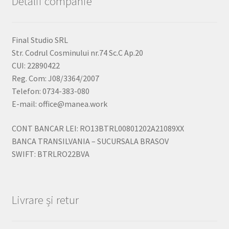
Detalii companie
Final Studio SRL
Str. Codrul Cosminului nr.74 Sc.C Ap.20
CUI: 22890422
Reg. Com: J08/3364/2007
Telefon: 0734-383-080
E-mail: office@manea.work
CONT BANCAR LEI: RO13BTRL00801202A21089XX
BANCA TRANSILVANIA – SUCURSALA BRASOV
SWIFT: BTRLRO22BVA
Livrare și retur