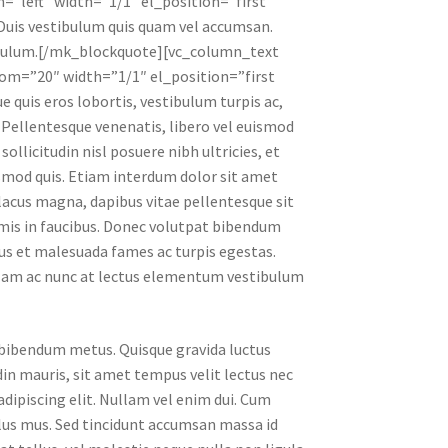
=”left” width=”1/1″ el_position=”first
. Duis vestibulum quis quam vel accumsan.
stibulum.[/mk_blockquote][vc_column_text
om=”20″ width=”1/1″ el_position=”first
e quis eros lobortis, vestibulum turpis ac,
s. Pellentesque venenatis, libero vel euismod
ollicitudin nisl posuere nibh ultricies, et
ismod quis. Etiam interdum dolor sit amet
 lacus magna, dapibus vitae pellentesque sit
mis in faucibus. Donec volutpat bibendum
us et malesuada fames ac turpis egestas.
ullam ac nunc at lectus elementum vestibulum
e bibendum metus. Quisque gravida luctus
din mauris, sit amet tempus velit lectus nec
dipiscing elit. Nullam vel enim dui. Cum
ulus mus. Sed tincidunt accumsan massa id