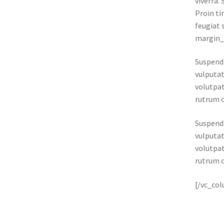
viverra.
Proin ti
feugiat 
margin_
Suspendi
vulputat
volutpat
rutrum c
Suspendi
vulputat
volutpat
rutrum c
[/vc_co