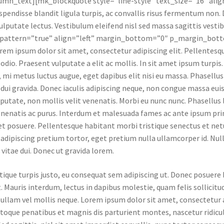
umn_text][mk_blockquote style=”line-style” text_size=”16″ align
spendisse blandit ligula turpis, ac convallis risus fermentum non
ulputate lectus. Vestibulum eleifend nisl sed massa sagittis ve
_pattern=”true” align=”left” margin_bottom=”0″ p_margin_bott
rem ipsum dolor sit amet, consectetur adipiscing elit. Pellentesqu
 odio. Praesent vulputate a elit ac mollis. In sit amet ipsum turpi
, mi metus luctus augue, eget dapibus elit nisi eu massa. Phasellus s
a dui gravida. Donec iaculis adipiscing neque, non congue massa eu
lputate, non mollis velit venenatis. Morbi eu nunc nunc. Phasellus
nenatis ac purus. Interdum et malesuada fames ac ante ipsum pri
t posuere. Pellentesque habitant morbi tristique senectus et net
adipiscing pretium tortor, eget pretium nulla ullamcorper id. N
 vitae dui. Donec ut gravida lorem.
stique turpis justo, eu consequat sem adipiscing ut. Donec posuer
. Mauris interdum, lectus in dapibus molestie, quam felis sollicitu
ullam vel mollis neque. Lorem ipsum dolor sit amet, consectetur a
atoque penatibus et magnis dis parturient montes, nascetur ridic