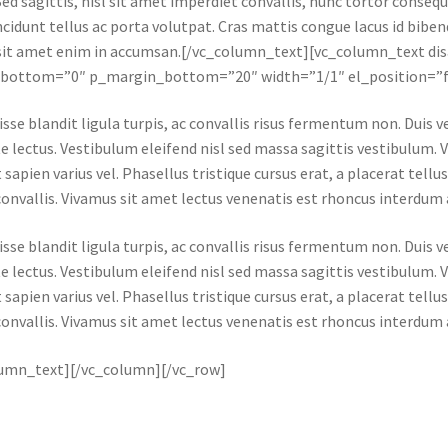
 Sed sagittis, nisl sit amet imperdiet convallis, nunc tortor consequ
ncidunt tellus ac porta volutpat. Cras mattis congue lacus id bibe
sit amet enim in accumsan.[/vc_column_text][vc_column_text dis
bottom=”0″ p_margin_bottom=”20″ width=”1/1″ el_position=”fi
sse blandit ligula turpis, ac convallis risus fermentum non. Duis
e lectus. Vestibulum eleifend nisl sed massa sagittis vestibulum. 
 sapien varius vel. Phasellus tristique cursus erat, a placerat tellu
onvallis. Vivamus sit amet lectus venenatis est rhoncus interdum a 
sse blandit ligula turpis, ac convallis risus fermentum non. Duis
e lectus. Vestibulum eleifend nisl sed massa sagittis vestibulum. 
 sapien varius vel. Phasellus tristique cursus erat, a placerat tellu
onvallis. Vivamus sit amet lectus venenatis est rhoncus interdum a 
lumn_text][/vc_column][/vc_row]