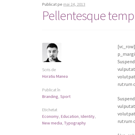
Publicat pe
mai 24, 2013
Pellentesque temp
[vc_row
p_margi
Suspendi
vulputat
Scris de
Horatiu Manea
volutpat
rutrum c
Publicat în
Branding
,
Sport
Suspendi
vulputat
Etichetat
volutpat
Economy
,
Education
,
Identity
,
rutrum c
New media
,
Typography