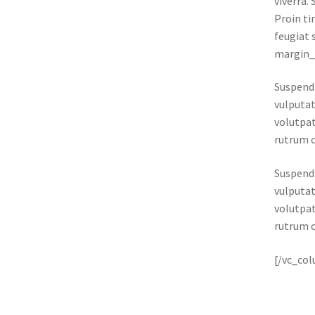
viverra.
Proin ti
feugiat 
margin_
Suspendi
vulputat
volutpat
rutrum c
Suspendi
vulputat
volutpat
rutrum c
[/vc_co