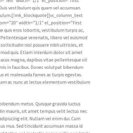
=”left” width=”1/1″ el_position=”first
. Duis vestibulum quis quam vel accumsan.
stibulum.[/mk_blockquote][vc_column_text
om=”20″ width=”1/1″ el_position=”first
e quis eros lobortis, vestibulum turpis ac,
s. Pellentesque venenatis, libero vel euismod
ollicitudin nisl posuere nibh ultricies, et
ismod quis. Etiam interdum dolor sit amet
 lacus magna, dapibus vitae pellentesque sit
mis in faucibus. Donec volutpat bibendum
us et malesuada fames ac turpis egestas.
ullam ac nunc at lectus elementum vestibulum
e bibendum metus. Quisque gravida luctus
din mauris, sit amet tempus velit lectus nec
dipiscing elit. Nullam vel enim dui. Cum
ulus mus. Sed tincidunt accumsan massa id