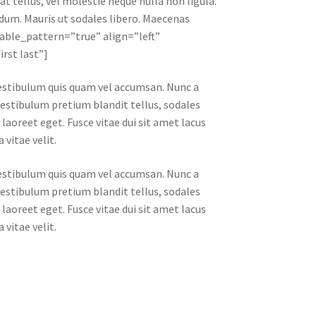
at tellus, vel molestie neque nulla non ligula.
ndum. Mauris ut sodales libero. Maecenas
able_pattern=”true” align=”left”
rst last”]
 vestibulum quis quam vel accumsan. Nunc a
Vestibulum pretium blandit tellus, sodales
s laoreet eget. Fusce vitae dui sit amet lacus
vitae velit.
 vestibulum quis quam vel accumsan. Nunc a
Vestibulum pretium blandit tellus, sodales
s laoreet eget. Fusce vitae dui sit amet lacus
vitae velit.