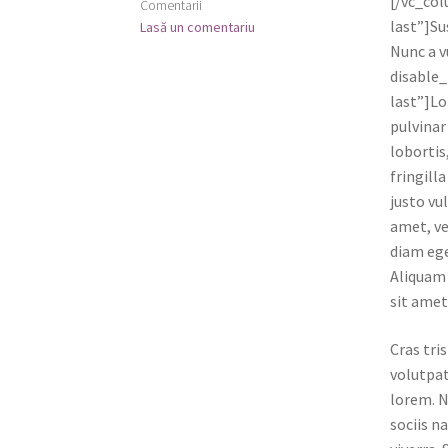
[/vc_col
Comentarii
last”]Su
Lasă un comentariu
Nunc a v
disable
last”]Lo
pulvinar
lobortis
fringill
justo vu
amet, ve
diam ege
Aliquam 
sit amet
Cras tri
volutpat
lorem. N
sociis n