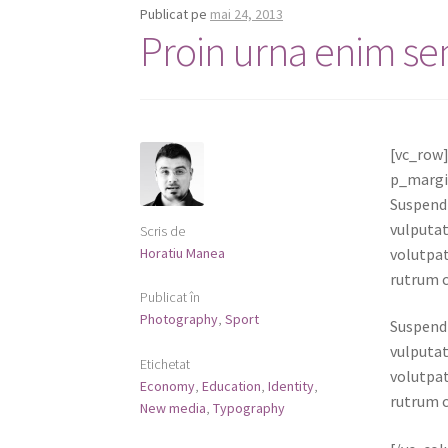
Publicat pe
mai 24, 2013
Proin urna enim s
[vc_row
p_margi
Suspendi
vulputat
Scris de
Horatiu Manea
volutpat
rutrum c
Publicat în
Photography
,
Sport
Suspendi
vulputat
Etichetat
volutpat
Economy
,
Education
,
Identity
,
rutrum c
New media
,
Typography