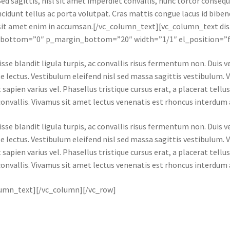
 Sed sagittis, nisl sit amet imperdiet convallis, nunc tortor consequ
ncidunt tellus ac porta volutpat. Cras mattis congue lacus id bibe
sit amet enim in accumsan.[/vc_column_text][vc_column_text dis
bottom=”0″ p_margin_bottom=”20″ width=”1/1″ el_position=”fi
sse blandit ligula turpis, ac convallis risus fermentum non. Duis
e lectus. Vestibulum eleifend nisl sed massa sagittis vestibulum. 
 sapien varius vel. Phasellus tristique cursus erat, a placerat tellu
onvallis. Vivamus sit amet lectus venenatis est rhoncus interdum a 
sse blandit ligula turpis, ac convallis risus fermentum non. Duis
e lectus. Vestibulum eleifend nisl sed massa sagittis vestibulum. 
 sapien varius vel. Phasellus tristique cursus erat, a placerat tellu
onvallis. Vivamus sit amet lectus venenatis est rhoncus interdum a 
lumn_text][/vc_column][/vc_row]