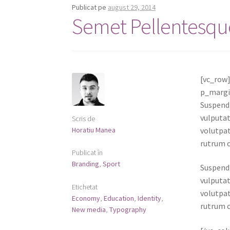
Publicat pe
august 29, 2014
Semet Pellentesq
[vc_row
p_margi
Suspendi
vulputat
Scris de
Horatiu Manea
volutpat
rutrum c
Publicat în
Branding
,
Sport
Suspendi
vulputat
Etichetat
volutpat
Economy
,
Education
,
Identity
,
rutrum c
New media
,
Typography