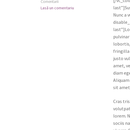
[/vc_col
Comentarii
last”]Su
Lasă un comentariu
Nunc a v
disable
last”]Lo
pulvinar
lobortis
fringill
justo vu
amet, ve
diam ege
Aliquam 
sit amet
Cras tri
volutpat
lorem. N
sociis n