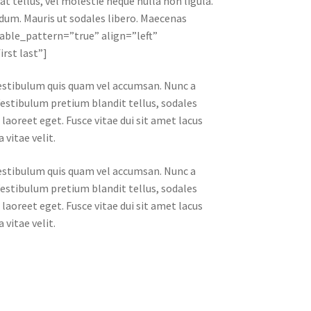
at tellus, vel molestie neque nulla non ligula.
ndum. Mauris ut sodales libero. Maecenas
able_pattern=”true” align=”left”
rst last”]
 vestibulum quis quam vel accumsan. Nunc a
Vestibulum pretium blandit tellus, sodales
s laoreet eget. Fusce vitae dui sit amet lacus
vitae velit.
 vestibulum quis quam vel accumsan. Nunc a
Vestibulum pretium blandit tellus, sodales
s laoreet eget. Fusce vitae dui sit amet lacus
vitae velit.