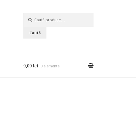
Caută
după:
Caută
0,00 lei
0 elemente