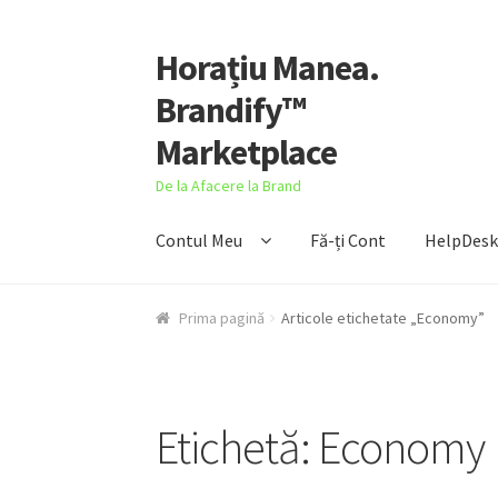
Horațiu Manea.
Sari
Sari
la
la
Brandify™
navigare
conținut
Marketplace
De la Afacere la Brand
Contul Meu
Fă-ți Cont
HelpDes
Prima pagină
Articole etichetate „Economy”
Etichetă:
Economy