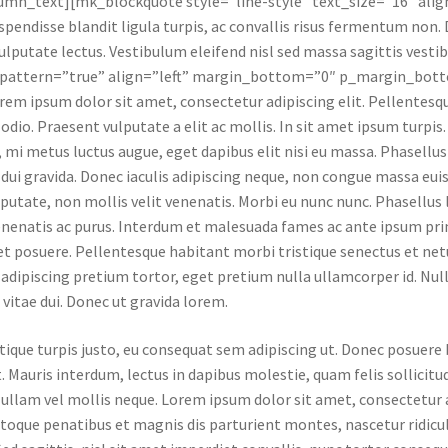
umn_text][mk_blockquote style=”line-style” text_size=”16″ align
spendisse blandit ligula turpis, ac convallis risus fermentum non
ulputate lectus. Vestibulum eleifend nisl sed massa sagittis ve
_pattern=”true” align=”left” margin_bottom=”0″ p_margin_bott
rem ipsum dolor sit amet, consectetur adipiscing elit. Pellentesqu
 odio. Praesent vulputate a elit ac mollis. In sit amet ipsum turpi
, mi metus luctus augue, eget dapibus elit nisi eu massa. Phasellus s
a dui gravida. Donec iaculis adipiscing neque, non congue massa eu
lputate, non mollis velit venenatis. Morbi eu nunc nunc. Phasellus
nenatis ac purus. Interdum et malesuada fames ac ante ipsum pri
t posuere. Pellentesque habitant morbi tristique senectus et net
adipiscing pretium tortor, eget pretium nulla ullamcorper id. N
 vitae dui. Donec ut gravida lorem.
stique turpis justo, eu consequat sem adipiscing ut. Donec posuer
. Mauris interdum, lectus in dapibus molestie, quam felis sollicitu
ullam vel mollis neque. Lorem ipsum dolor sit amet, consectetur a
atoque penatibus et magnis dis parturient montes, nascetur ridic