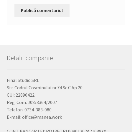
Detalii companie
Final Studio SRL
Str. Codrul Cosminului nr.74 Sc.C Ap.20
CUI: 22890422
Reg. Com: J08/3364/2007
Telefon: 0734-383-080
E-mail: office@manea.work
CONT BANCAR LEI: RO13BTRL00801202A21089XX