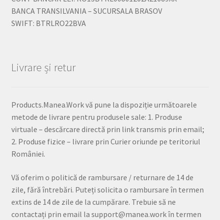
BANCA TRANSILVANIA – SUCURSALA BRASOV
SWIFT: BTRLRO22BVA
Livrare și retur
Products.Manea.Work vă pune la dispoziție următoarele
metode de livrare pentru produsele sale: 1. Produse
virtuale – descărcare directă prin link transmis prin email;
2. Produse fizice – livrare prin Curier oriunde pe teritoriul
României.
Vă oferim o politică de rambursare / returnare de 14 de
zile, fără întrebări. Puteți solicita o rambursare în termen
extins de 14 de zile de la cumpărare. Trebuie să ne
contactați prin email la support@manea.work în termen