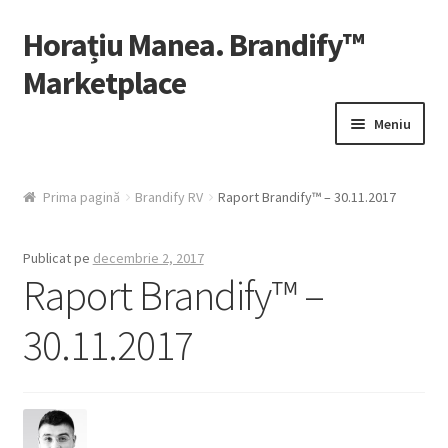
Horațiu Manea. Brandify™
Sari
Sari
la
la
Marketplace
navigare
conținut
Meniu
Contul Meu
Prima pagină
Brandify RV
Raport Brandify™ – 30.11.2017
Fă-ți Cont
Publicat pe
decembrie 2, 2017
HelpDesk
Raport Brandify™ –
30.11.2017