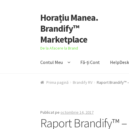
Horațiu Manea.
Sari
Sari
la
la
Brandify™
navigare
conținut
Marketplace
De la Afacere la Brand
Contul Meu
Fă-ți Cont
HelpDes
Prima pagină
Brandify RV
Raport Brandify™ –
Publicat pe
octombrie 14, 2017
Raport Brandify™ –