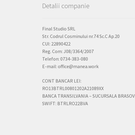
Detalii companie
Final Studio SRL
Str. Codrul Cosminului nr.74 Sc.C Ap.20
CUI: 22890422
Reg. Com: J08/3364/2007
Telefon: 0734-383-080
E-mail: office@manea.work
CONT BANCAR LEI:
RO13BTRL00801202A21089XX
BANCA TRANSILVANIA – SUCURSALA BRASOV
SWIFT: BTRLRO22BVA