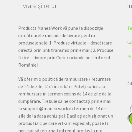
Livrare și retur
I
Products.Manea.Work vă pune la dispoziție
Te
următoarele metode de livrare pentru
Co
produsele sale: 1. Produse virtuale – descărcare
directă prin link transmis prin email; 2. Produse
Po
fizice – livrare prin Curier oriunde pe teritoriul
României.
Vă oferim o politică de rambursare / returnare
S
de 14 de zile, fără întrebări. Puteți solicita o
rambursare în termen extins de 14 de zile de la
cumpărare. Trebuie să ne contactați prin email
la support@manea.work în termen de 14 de
zile de la data achiziției. Dacă ați achiziționat un
produs fizic pe care vi l-am expediat, poate fi
necesar să returnați întregul produs la noi