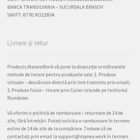
BANCA TRANSILVANIA – SUCURSALA BRASOV
SWIFT: BTRLRO22BVA
Livrare și retur
Products.Manea.Work vă pune la dispoziție următoarele
metode de livrare pentru produsele sale: 1. Produse
virtuale – descărcare directă prin link transmis prin email;
2. Produse fizice – livrare prin Curier oriunde pe teritoriul
României.
Vă oferim o politică de rambursare / returnare de 14 de
zile, fără întrebări. Puteți solicita o rambursare în termen
extins de 14 de zile de la cumpărare. Trebuie să ne
contactați prin email la support@manea.work în termen