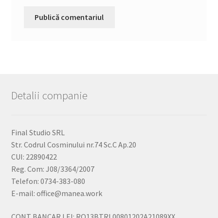
Detalii companie
Final Studio SRL
Str. Codrul Cosminului nr.74 Sc.C Ap.20
CUI: 22890422
Reg. Com: J08/3364/2007
Telefon: 0734-383-080
E-mail: office@manea.work
CONT BANCAR LEI: RO13BTRL00801202A21089XX