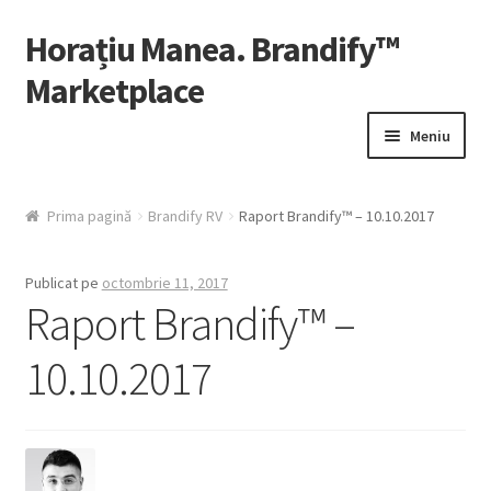
Horațiu Manea. Brandify™
Sari
Sari
la
la
Marketplace
navigare
conținut
Meniu
Contul Meu
Prima pagină
Brandify RV
Raport Brandify™ – 10.10.2017
Fă-ți Cont
Publicat pe
octombrie 11, 2017
HelpDesk
Raport Brandify™ –
10.10.2017