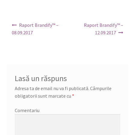
Navigare
Raport Brandify™ –
Raport Brandify™ –
în
08.09.2017
12.09.2017
articole
Lasă un răspuns
Adresa ta de email nu va fi publicată.
Câmpurile
obligatorii sunt marcate cu
*
Comentariu