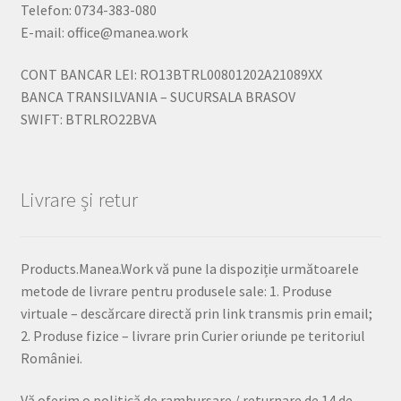
Telefon: 0734-383-080
E-mail: office@manea.work
CONT BANCAR LEI: RO13BTRL00801202A21089XX
BANCA TRANSILVANIA – SUCURSALA BRASOV
SWIFT: BTRLRO22BVA
Livrare și retur
Products.Manea.Work vă pune la dispoziție următoarele
metode de livrare pentru produsele sale: 1. Produse
virtuale – descărcare directă prin link transmis prin email;
2. Produse fizice – livrare prin Curier oriunde pe teritoriul
României.
Vă oferim o politică de rambursare / returnare de 14 de