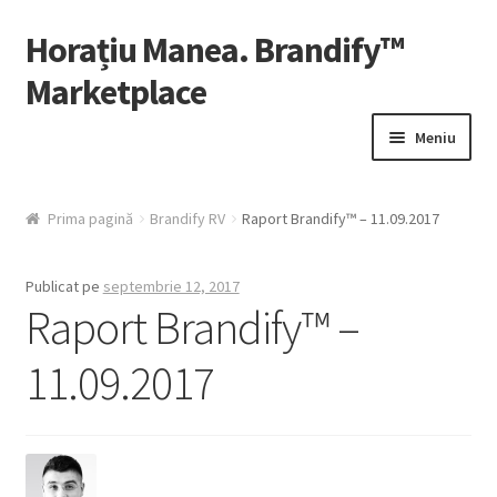
Horațiu Manea. Brandify™
Sari
Sari
la
la
Marketplace
navigare
conținut
Meniu
Contul Meu
Prima pagină
Brandify RV
Raport Brandify™ – 11.09.2017
Fă-ți Cont
Publicat pe
septembrie 12, 2017
HelpDesk
Raport Brandify™ –
11.09.2017