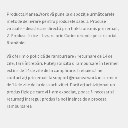
Products.Manea.Work vă pune la dispoziție următoarele
metode de livrare pentru produsele sale: 1. Produse
virtuale – descărcare directă prin link transmis prin email;
2. Produse fizice – livrare prin Curier oriunde pe teritoriul
României.
Vă oferim o politică de rambursare / returnare de 14 de
zile, fără întrebări. Puteți solicita o rambursare în termen
extins de 14 de zile de la cumpărare. Trebuie să ne
contactați prin email la support@manea.work în termen
de 14 de zile de la data achiziției. Dacă ați achiziționat un
produs fizic pe care vi l-am expediat, poate fi necesar să
returnați întregul produs la noi înainte de a procesa
rambursarea.