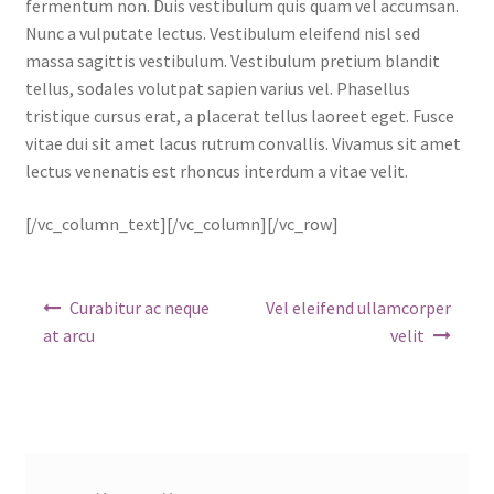
fermentum non. Duis vestibulum quis quam vel accumsan.
Nunc a vulputate lectus. Vestibulum eleifend nisl sed
massa sagittis vestibulum. Vestibulum pretium blandit
tellus, sodales volutpat sapien varius vel. Phasellus
tristique cursus erat, a placerat tellus laoreet eget. Fusce
vitae dui sit amet lacus rutrum convallis. Vivamus sit amet
lectus venenatis est rhoncus interdum a vitae velit.
[/vc_column_text][/vc_column][/vc_row]
Navigare
Curabitur ac neque
Vel eleifend ullamcorper
în
at arcu
velit
articole