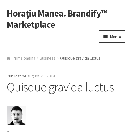
Horațiu Manea. Brandify™
Sari
Sari
la
la
Marketplace
navigare
conținut
Meniu
Contul Meu
Prima pagină
Business
Quisque gravida luctus
Fă-ți Cont
Publicat pe
august 29, 2014
HelpDesk
Quisque gravida luctus