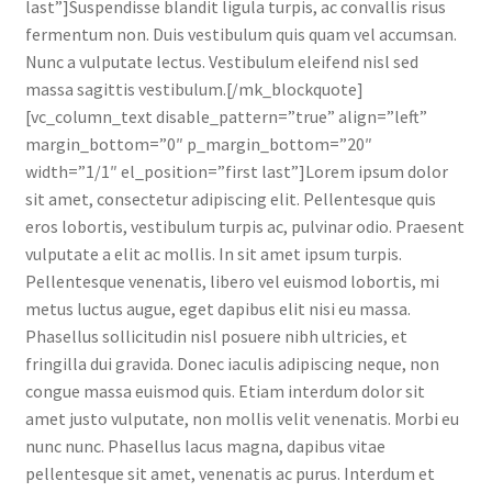
last”]Suspendisse blandit ligula turpis, ac convallis risus
fermentum non. Duis vestibulum quis quam vel accumsan.
Nunc a vulputate lectus. Vestibulum eleifend nisl sed
massa sagittis vestibulum.[/mk_blockquote]
[vc_column_text disable_pattern=”true” align=”left”
margin_bottom=”0″ p_margin_bottom=”20″
width=”1/1″ el_position=”first last”]Lorem ipsum dolor
sit amet, consectetur adipiscing elit. Pellentesque quis
eros lobortis, vestibulum turpis ac, pulvinar odio. Praesent
vulputate a elit ac mollis. In sit amet ipsum turpis.
Pellentesque venenatis, libero vel euismod lobortis, mi
metus luctus augue, eget dapibus elit nisi eu massa.
Phasellus sollicitudin nisl posuere nibh ultricies, et
fringilla dui gravida. Donec iaculis adipiscing neque, non
congue massa euismod quis. Etiam interdum dolor sit
amet justo vulputate, non mollis velit venenatis. Morbi eu
nunc nunc. Phasellus lacus magna, dapibus vitae
pellentesque sit amet, venenatis ac purus. Interdum et