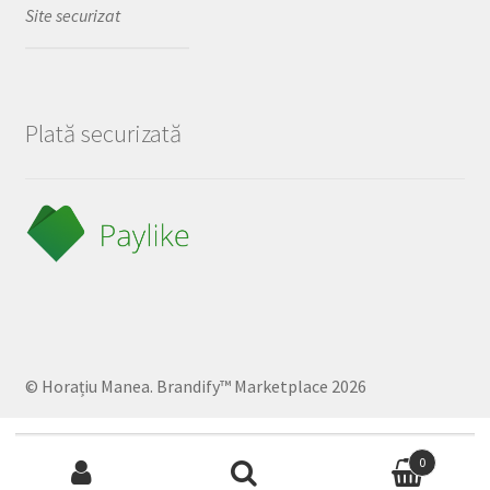
Site securizat
Plată securizată
© Horațiu Manea. Brandify™ Marketplace 2026
Caută
0
după: