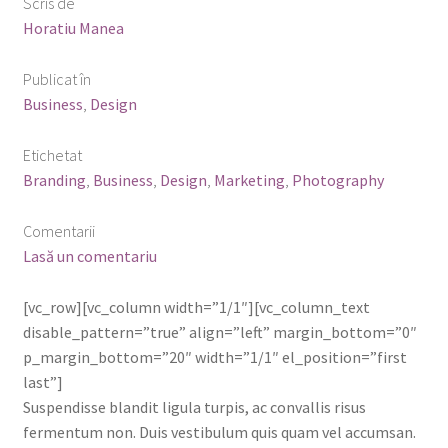
Scris de
Horatiu Manea
Publicat în
Business
,
Design
Etichetat
Branding
,
Business
,
Design
,
Marketing
,
Photography
Comentarii
Lasă un comentariu
[vc_row][vc_column width=”1/1″][vc_column_text
disable_pattern=”true” align=”left” margin_bottom=”0″
p_margin_bottom=”20″ width=”1/1″ el_position=”first
last”]
Suspendisse blandit ligula turpis, ac convallis risus
fermentum non. Duis vestibulum quis quam vel accumsan.