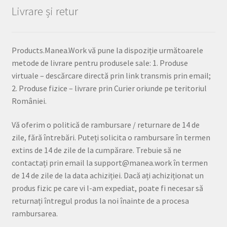
Livrare și retur
Products.Manea.Work vă pune la dispoziție următoarele
metode de livrare pentru produsele sale: 1. Produse
virtuale – descărcare directă prin link transmis prin email;
2. Produse fizice – livrare prin Curier oriunde pe teritoriul
României.
Vă oferim o politică de rambursare / returnare de 14 de
zile, fără întrebări. Puteți solicita o rambursare în termen
extins de 14 de zile de la cumpărare. Trebuie să ne
contactați prin email la support@manea.work în termen
de 14 de zile de la data achiziției. Dacă ați achiziționat un
produs fizic pe care vi l-am expediat, poate fi necesar să
returnați întregul produs la noi înainte de a procesa
rambursarea.