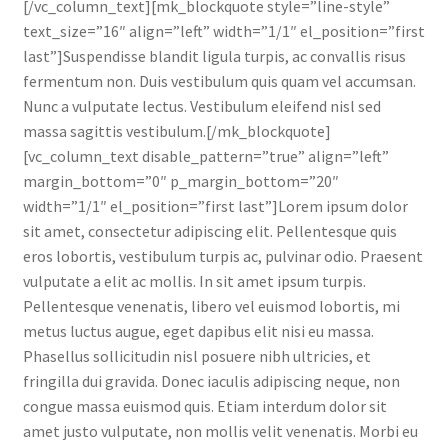
[/vc_column_text][mk_blockquote style=”line-style”
text_size=”16″ align=”left” width=”1/1″ el_position=”first
last”]Suspendisse blandit ligula turpis, ac convallis risus
fermentum non. Duis vestibulum quis quam vel accumsan.
Nunc a vulputate lectus. Vestibulum eleifend nisl sed
massa sagittis vestibulum.[/mk_blockquote]
[vc_column_text disable_pattern=”true” align=”left”
margin_bottom=”0″ p_margin_bottom=”20″
width=”1/1″ el_position=”first last”]Lorem ipsum dolor
sit amet, consectetur adipiscing elit. Pellentesque quis
eros lobortis, vestibulum turpis ac, pulvinar odio. Praesent
vulputate a elit ac mollis. In sit amet ipsum turpis.
Pellentesque venenatis, libero vel euismod lobortis, mi
metus luctus augue, eget dapibus elit nisi eu massa.
Phasellus sollicitudin nisl posuere nibh ultricies, et
fringilla dui gravida. Donec iaculis adipiscing neque, non
congue massa euismod quis. Etiam interdum dolor sit
amet justo vulputate, non mollis velit venenatis. Morbi eu