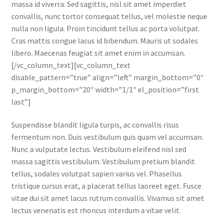
massa id viverra. Sed sagittis, nisl sit amet imperdiet
convallis, nunc tortor consequat tellus, vel molestie neque
nulla non ligula. Proin tincidunt tellus ac porta volutpat.
Cras mattis congue lacus id bibendum. Mauris ut sodales
libero. Maecenas feugiat sit amet enim in accumsan.
[/vc_column_text][vc_column_text
disable_pattern=”true” align=”left” margin_bottom=”0″
p_margin_bottom=”20″ width=”1/1″ el_position=”first
last”]
Suspendisse blandit ligula turpis, ac convallis risus
fermentum non. Duis vestibulum quis quam vel accumsan.
Nunc a vulputate lectus. Vestibulum eleifend nisl sed
massa sagittis vestibulum. Vestibulum pretium blandit
tellus, sodales volutpat sapien varius vel. Phasellus
tristique cursus erat, a placerat tellus laoreet eget. Fusce
vitae dui sit amet lacus rutrum convallis. Vivamus sit amet
lectus venenatis est rhoncus interdum a vitae velit.