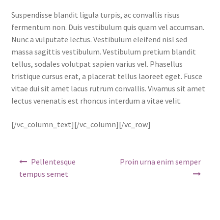
Suspendisse blandit ligula turpis, ac convallis risus
fermentum non. Duis vestibulum quis quam vel accumsan.
Nunc a vulputate lectus. Vestibulum eleifend nisl sed
massa sagittis vestibulum. Vestibulum pretium blandit
tellus, sodales volutpat sapien varius vel. Phasellus
tristique cursus erat, a placerat tellus laoreet eget. Fusce
vitae dui sit amet lacus rutrum convallis. Vivamus sit amet
lectus venenatis est rhoncus interdum a vitae velit.
[/vc_column_text][/vc_column][/vc_row]
Navigare
Pellentesque
Proin urna enim semper
în
tempus semet
articole